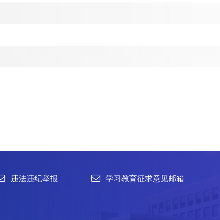
举报
学习教育征求意见邮箱
官方微信
联系我们
北京市朝阳区北辰西路1号院3号 100101
中国普通微生物
86-10-64807462
菌种销售：86-10-
office@im.ac.cn
菌种保藏与鉴定：86