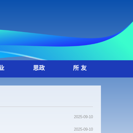
就 业
思政
所 友
2025-09-10