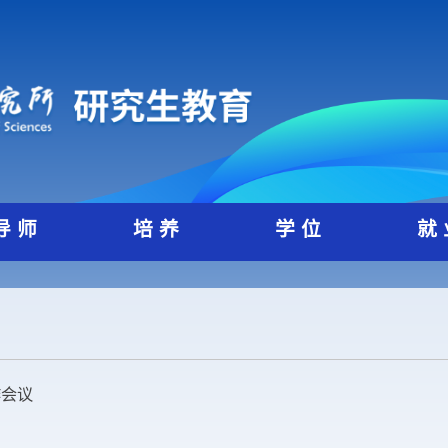
导 师
培 养
学 位
教育工作会议