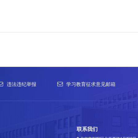
举报
学习教育征求意见邮箱
官方微信
联系我们
北京市朝阳区北辰西路1号院3号 100101
中国普通微生物
86-10-64807462
菌种销售：86-10-
office@im.ac.cn
菌种保藏与鉴定：86