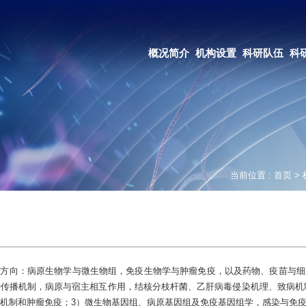
OA系统
邮箱登录
概况简介
机构设置
科研队伍
科研成果
教育培养
合作交流
当前位置 :
首页
>
方向：病原生物学与微生物组，免疫生物学与肿瘤免疫，以及药物、疫苗与细
传播机制，病原与宿主相互作用，结核分枝杆菌、乙肝病毒侵染机理、致病机制
机制和肿瘤免疫；3）微生物基因组、病原基因组及免疫基因组学，感染与免