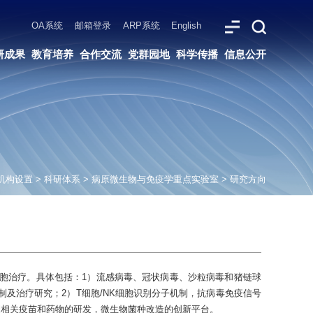
ARP系统
English
党群园地
科学传播
信息公开
机构设置
>
科研体系
>
病原微生物与免疫学重点实验室
>
研究方向
胞治疗。具体包括：1）流感病毒、冠状病毒、沙粒病毒和猪链球
及治疗研究；2）T细胞/NK细胞识别分子机制，抗病毒免疫信号
疫相关疫苗和药物的研发，微生物菌种改造的创新平台。