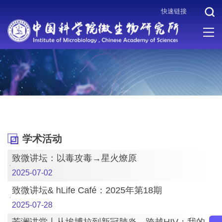
快速链接
当前位置 :
首页
>
机构设置
>
科研体系
>
病原微生物与免疫学重点
实验室
>
学术活动
学术活动
致微讲坛：以毒攻毒→星火燎原
2025-07-02
致微讲坛& hLife Café：2025年第18期
2025-07-28