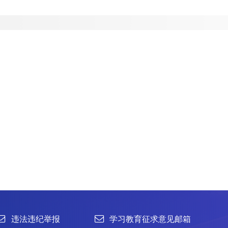
举报
学习教育征求意见邮箱
官方微信
联系我们
北京市朝阳区北辰西路1号院3号 100101
中国普通微生物
86-10-64807462
菌种销售：86-10-
office@im.ac.cn
菌种保藏与鉴定：86