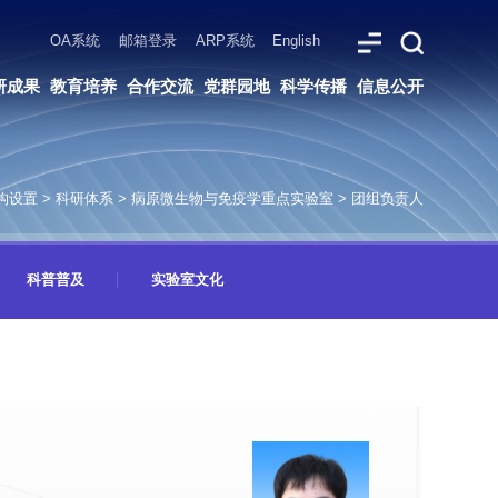
ARP系统
English
党群园地
科学传播
信息公开
构设置
>
科研体系
>
病原微生物与免疫学重点实验室
>
团组负责人
科普普及
实验室文化