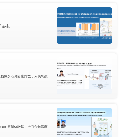
子基础。
大幅减少石膏固废排放，为聚乳酸
研究生会
ase的溶酶体转运，进而介导溶酶
菌种保藏管理中心（CGMCC）