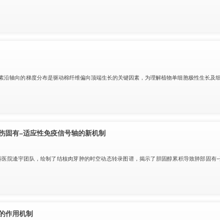
素沿轴向的梯度分布是驱动棉纤维偏向顶端生长的关键因素，为理解植物单细胞极性生长及
伤固有–适应性免疫信号轴的新机制
科医院逄宇团队，绘制了结核肉芽肿的时空动态转录图谱，揭示了胆固醇累积导致肺部固有–
的作用机制