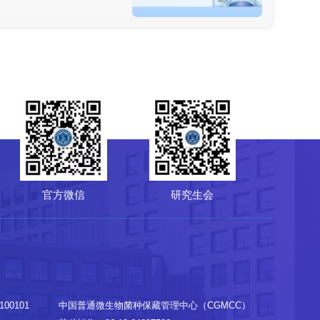
64807596
-10-64807850