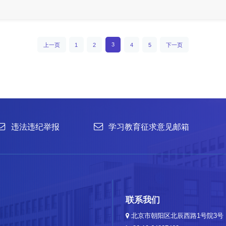
86-10-64807462
菌种销售：86-10-
office@im.ac.cn
菌种保藏与鉴定：86
3
上一页
1
2
4
5
下一页