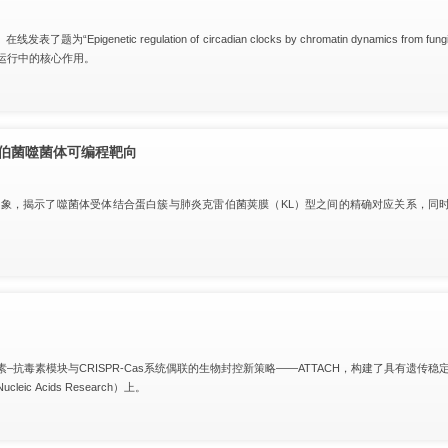
“Epigenetic regulation of circadian clocks by chromatin dynamics from 
运行中的核心作用。
伯菌噬菌体可编程靶向
为研究对象，揭示了噬菌体受体结合蛋白簇与肺炎克雷伯菌荚膜（KL）型之间的精确对应关系，同
。
抗毒素模块与CRISPR-Cas系统偶联的生物封控新策略——ATTACH，构建了具有遗传
Acids Research）上。