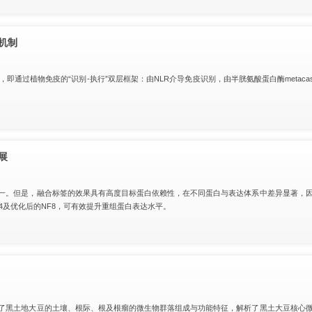
机制
过植物免疫的“识别-执行”双层框架：由NLR介导免疫识别，由半胱氨酸蛋白酶metacasp
展
一。但是，融合标签的效果具有高度目标蛋白依赖性，在不同蛋白与表达体系中差异显著，
4及优化后的NF8，可有效提升重组蛋白表达水平。
了黑土地大豆的土壤、根际、根及根瘤的微生物群落组成与功能特征，解析了黑土大豆核心