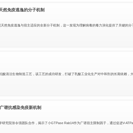
和天然免疫逃逸的分子机制
现天然免疫逃逸与宿主适应的全新分子机制，这一发现为理解病毒的毒力演化提供了关键的分
机酸清洁生物制造工艺，该工艺的成功研发，打破了乳酸工业化生产对中和剂的长期依赖，
举报
学习教育征求意见邮箱
官方微信
导的广谱抗感染免疫新机制
联系我们
院张令强团队合作，揭示了小GTPase Rab14作为广谱宿主限制因子，通过促进V-ATP
北京市朝阳区北辰西路1号院3号 100101
中国普通微生物