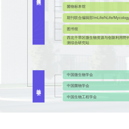
菌物标本馆
期刊联合编辑部/mLife/hLife/Mycolog
图书馆
西北干旱区微生物资源与创新利用野
测综合研究站
举报
学习教育征求意见邮箱
官方微信
中国微生物学会
中国菌物学会
挂靠学会
中国生物工程学会
联系我们
北京市朝阳区北辰西路1号院3号 100101
中国普通微生物
86-10-64807462
菌种销售：86-10-
office@im.ac.cn
菌种保藏与鉴定：86