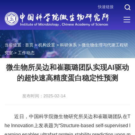
快速链接
当前位置 :
首页
>
机构设置
>
科研体系
>
微生物生理与代谢工程研
究室
>
工作动态
微生物所吴边和崔颖璐团队实现AI驱动
的超快速高精度蛋白稳定性预测
发布时间：2025-02-14
近日，中国科学院微生物研究所吴边和崔颖璐团队在T
he Innovation上发表题为“Structure-based self-supervised l
earning enables ultrafast protein stability prediction upon m