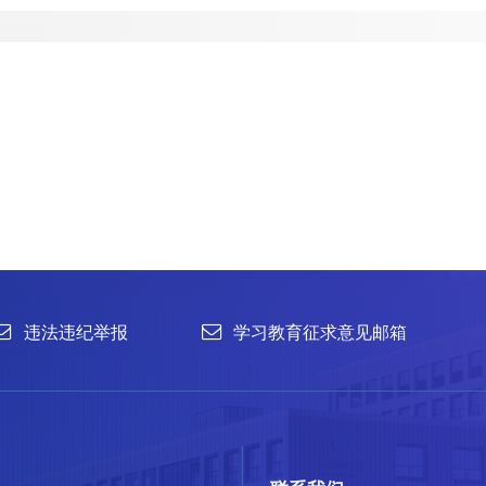
举报
学习教育征求意见邮箱
官方微信
联系我们
北京市朝阳区北辰西路1号院3号 100101
中国普通微生物
86-10-64807462
菌种销售：86-10-
office@im.ac.cn
菌种保藏与鉴定：86