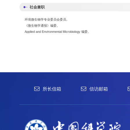
社会兼职
环境微生物学专业委员会委员。
《微生物学通报》编委。
所长信箱
信访邮箱
违法违纪
Applied and Environmental Microbiology 编委。
1996-2024 中国科学院微生物研究所 版权所有
备案序号：京ICP备06066622号-1
京公网安备 11010502044263号