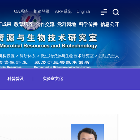
ARP系统
English
党群园地
科学传播
信息公开
机构设置
>
科研体系
>
微生物资源与生物技术研究室
>
团组负责人
科普普及
实验室文化