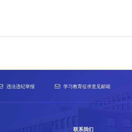
举报
学习教育征求意见邮箱
官方微信
联系我们
北京市朝阳区北辰西路1号院3号 100101
中国普通微生物
86-10-64807462
菌种销售：86-10-
office@im.ac.cn
菌种保藏与鉴定：86