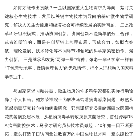
如何才能作出贡献？一是以国家重大生物需求为导向，紧盯关
键核心生物技术，发展以关键生物技术为导向的基础微生物学研
究，解决人民生命健康和经济社会可持续发展的实际问题。 二是改
革科研组织模式，推动协同创新。协同创新不是简单的分工合作，
或者谁听谁的，而是在创新链上合理布局，形成合力，如概念突
破、理论发展、技术转化等不同环节和领域的科学家紧密协作、聚
力创新。 三是继承和发扬“两弹一星”精神，像老一辈科学家一样有
“干惊天动地事，做隐姓埋名人”的无私情怀，把个人理想融入国家科
学事业中。
与国家需求同频共振，微生物所的许多科学家都以实际行动诠
释了个人担当。如方荣祥院士为解决马铃薯病毒感染问题，毅然从
流感病毒研究转向植物病毒研究；郭惠珊研究员目睹新疆农民因棉
花黄萎病愁眉不展，从植物病毒学转攻病原真菌研究，首创跨界RN
Ai病害防控技术；马俊才研究员从技术员做起，40年如一日不断开
拓，牵头打造了日访问量达数百万的中国生物技术网，牵头建设了