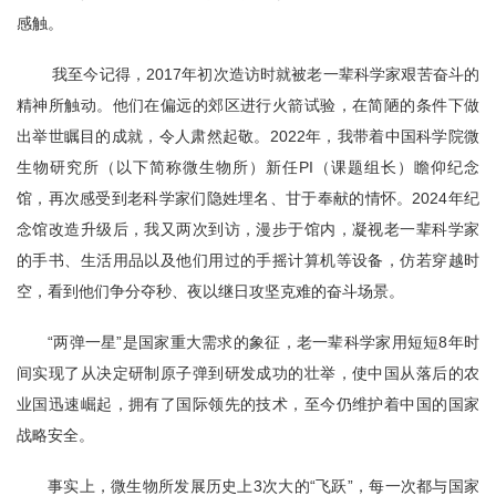
感触。
我至今记得，2017年初次造访时就被老一辈科学家艰苦奋斗的
精神所触动。他们在偏远的郊区进行火箭试验，在简陋的条件下做
出举世瞩目的成就，令人肃然起敬。2022年，我带着中国科学院微
生物研究所（以下简称微生物所）新任PI（课题组长）瞻仰纪念
馆，再次感受到老科学家们隐姓埋名、甘于奉献的情怀。2024年纪
念馆改造升级后，我又两次到访，漫步于馆内，凝视老一辈科学家
的手书、生活用品以及他们用过的手摇计算机等设备，仿若穿越时
空，看到他们争分夺秒、夜以继日攻坚克难的奋斗场景。
“两弹一星”是国家重大需求的象征，老一辈科学家用短短8年时
间实现了从决定研制原子弹到研发成功的壮举，使中国从落后的农
业国迅速崛起，拥有了国际领先的技术，至今仍维护着中国的国家
战略安全。
事实上，微生物所发展历史上3次大的“飞跃”，每一次都与国家