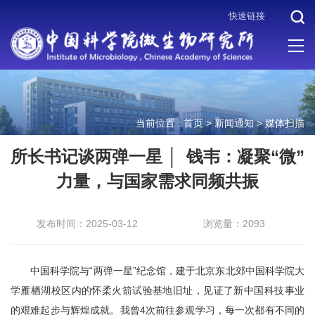
快速链接
当前位置 :
首页
>
新闻通知
>
媒体扫描
所长书记谈两弹一星 │ 钱韦：凝聚“微”
力量，与国家需求同频共振
发布时间：2025-03-12
浏览量：2093
中国科学院与“两弹一星”纪念馆，建于北京东北郊中国科学院大
学雁栖湖校区内的怀柔火箭试验基地旧址，见证了新中国科技事业
的艰难起步与辉煌成就。我曾4次前往参观学习，每一次都有不同的