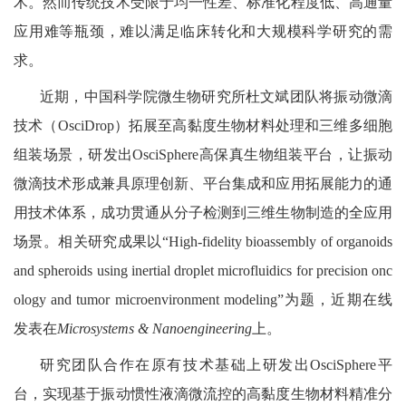
术。然而传统技术受限于均一性差、标准化程度低、高通量
应用难等瓶颈，难以满足临床转化和大规模科学研究的需
求。
近期，中国科学院微生物研究所杜文斌团队将振动微滴
技术（OsciDrop）拓展至高黏度生物材料处理和三维多细胞
组装场景，研发出OsciSphere高保真生物组装平台，让振动
微滴技术形成兼具原理创新、平台集成和应用拓展能力的通
用技术体系，成功贯通从分子检测到三维生物制造的全应用
场景。相关研究成果以“High-fidelity bioassembly of organoids
and spheroids using inertial droplet microfluidics for precision onc
ology and tumor microenvironment modeling”为题，近期在线
发表在
Microsystems & Nanoengineering
上。
研究团队合作在原有技术基础上研发出OsciSphere平
台，实现基于振动惯性液滴微流控的高黏度生物材料精准分