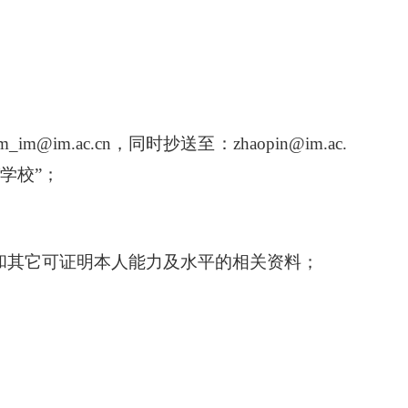
ac.cn，同时抄送至：zhaopin@im.ac.
学校”；
研究生会
信和其它可证明本人能力及水平的相关资料；
菌种保藏管理中心（CGMCC）
64807596