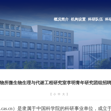
OA系统
邮箱登录
概况简介
机构设置
科研队伍
科研成果
教育培养
合作交流
物所微生物生理与代谢工程研究室李明青年研究团组招
【
小
中
大
】
.im.cas.cn）是隶属于中国科学院的科研事业单位，成