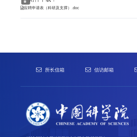
1996-2024 中国科学院微生物研究所 版权所有
备案序号：京ICP备06066622号-1
京公网安备 11010502044263号
应聘申请表（科研及支撑）.doc