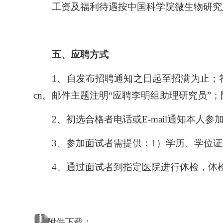
工资及福利待遇按中国科学院微生物研究
五、应聘方式
1、自发布招聘通知之日起至招满为止；符合上述
cn。邮件主题注明“应聘李明组助理研究员”；
2、初选合格者电话或E-mail通知本人参
所长信箱
信访邮箱
违法违纪
3、参加面试者需提供：1）学历、学位
4、通过面试者到指定医院进行体检，体
附件下载：