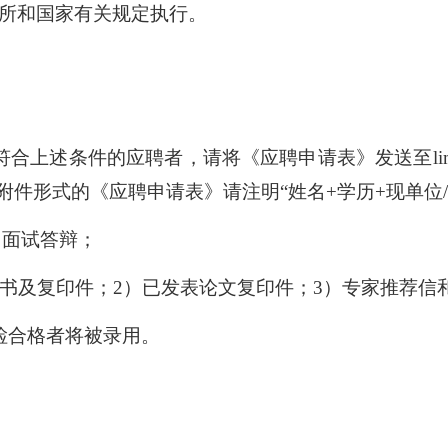
所和国家有关规定执行。
条件的应聘者，请将《应聘申请表》发送至lim_im@im.
附件形式的《应聘申请表》请注明“姓名+学历+现单位/
加面试答辩；
举报
学习教育征求意见邮箱
官方微信
证书及复印件；2）已发表论文复印件；3）专家推荐
检合格者将被录用。
联系我们
北京市朝阳区北辰西路1号院3号 100101
中国普通微生物
86-10-64807462
菌种销售：86-10-