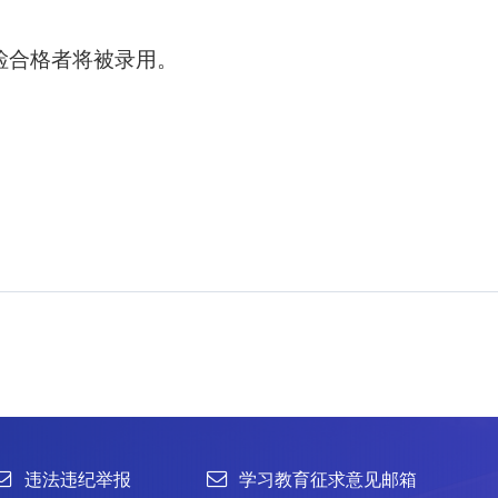
联系我们
检合格者将被录用。
北京市朝阳区北辰西路1号院3号 100101
中国普通微生物
86-10-64807462
菌种销售：86-10-
office@im.ac.cn
菌种保藏与鉴定：86