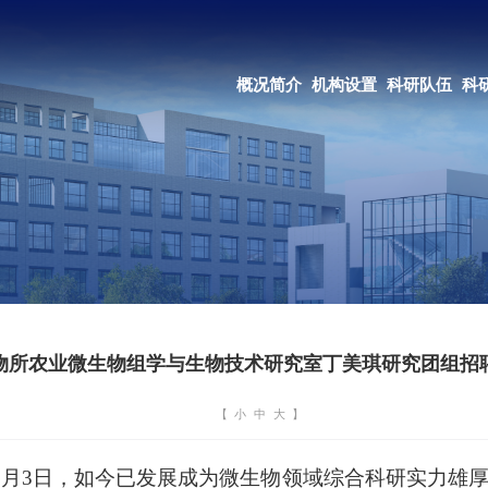
OA系统
邮箱登录
概况简介
机构设置
科研队伍
科研成果
教育培养
合作交流
物所农业微生物组学与生物技术研究室丁美琪研究团组招
【
小
中
大
】
12月3日，如今已发展成为微生物领域综合科研实力