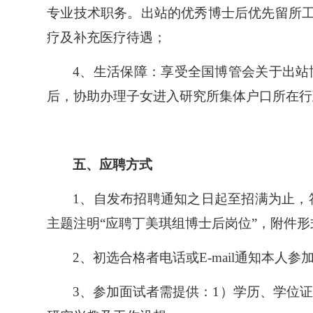
专业技术职务。出站的优秀博士后优先留所
疗及补充医疗待遇；
4
、生活保障：享受全国博管会关于出站
后，协助办理子女进入研究所集体户口所在行
五、应聘方式
1
、自发布招聘通知之日起至招满为止，符合
主题注明“应聘丁美琪组博士后岗位”，附件形
所长信箱
信访邮箱
违法违纪
2
、初选合格者电话或E-mail通知本人参
3
、参加面试者需提供：1）学历、学位证