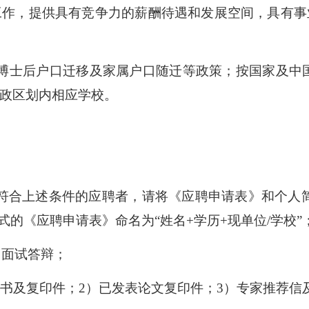
工作，提供具有竞争力的薪酬待遇和发展空间，具有事
博士后户口迁移及家属户口随迁等政策；按国家及中国
政区划内相应学校。
上述条件的应聘者，请将《应聘申请表》和个人简历以附件
式的《应聘申请表》命名为“姓名+学历+现单位/学校”
举报
学习教育征求意见邮箱
加面试答辩；
官方微信
书及复印件；2）已发表论文复印件；3）专家推荐信