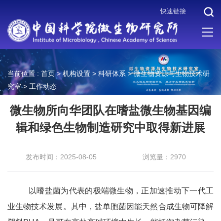
快速链接
当前位置 :
首页
>
机构设置
>
科研体系
>
微生物资源与生物技术研
究室
>
工作动态
微生物所向华团队在嗜盐微生物基因编
辑和绿色生物制造研究中取得新进展
发布时间：2025-08-05
浏览量：2970
以嗜盐菌为代表的极端微生物，正加速推动下一代工
业生物技术发展。其中，盐单胞菌因能天然合成生物可降解