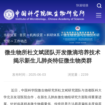
快速链接
当前位置 :
首页
>
机构设置
>
科研体系
>
微生物资源与生物技术研
究室
>
工作动态
微生物所杜文斌团队开发微滴培养技术
揭示新生儿肺炎特征微生物类群
发布时间：2025-06-03
浏览量：2239
近日，中国科学院微生物研究所杜文斌研究团队与首都医科大
学北京友谊医院合作，在新生儿肺炎微生物组研究方面取得重要进
展。针对临床样本微生物载量低、传统培养方法易遗漏低丰度病原