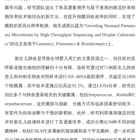
菌等问题，研究团队提出了将高通量测序与基于液滴的微流控单细
胞培养技术相结合的新方法，在提升细菌回收效率的同时，实现了
菌群的更高分辨率检测。相关成果以题为“Unveiling Neonatal Pneumo
nia Microbiome by High-Throughput Sequencing and Droplet Culturomi
cs”的论文发表于
Genomics, Proteomics & Bioinformatics
上。
新生儿肺炎是导致全球婴儿死亡的主要原因之一，但目前对其
呼吸道微生物组的理解仍十分有限。该研究通过对71例新生儿肺炎
患儿和49例非肺炎对照样本进行16S rRNA基因测序，共鉴定出1009
个细菌属，其中低丰度属占比高达92.2%。通过LEfSe分析，研究识
别出多个与肺炎显著相关的关键菌属，包括
Streptococcus
、
Rothia
和
C
orynebacterium
，这些菌群与胎龄、分娩方式等临床因素密切相关，
有望作为疾病诊断与干预的新靶标。此外，研究利用液滴微流控技
术对新生儿痰液样本进行了高通量培养，成功分离出94种不同的细
菌物种，包括ESKAPE多重耐药致病菌和多个罕见菌种。进一步对其