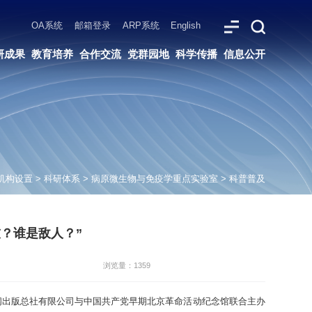
ARP系统
English
党群园地
科学传播
信息公开
机构设置
>
科研体系
>
病原微生物与免疫学重点实验室
>
科普普及
？谁是敌人？”
浏览量：1359
出版总社有限公司与中国共产党早期北京革命活动纪念馆联合主办