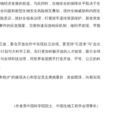
生物经济发展的前提。与此同时，生物安全的保障水平取决于生
安全问题和新型生物安全风险相互叠加，境外生物威胁和内部生
研究生会
风险意识，抓好全链条治理，盯紧抓牢遗传资源保护、新发突发
事件的应急预案，完善快速应急响应机制，做到早发现、早预
途，要在开放合作中实现自立自强。要坚持“引进来”与“走出
菌种保藏管理中心（CGMCC）
学计划与大科学工程。实行更加积极开放的人才政策，吸引全球
64807596
参与全球科技治理，同世界各国携手打造开放、平等、公正的科
-10-64807850
。
只争朝夕”的顽强决心和坚定意志勇挑重担，发奋图强，向着实现
（作者系中国科学院院士、中国生物工程学会理事长）