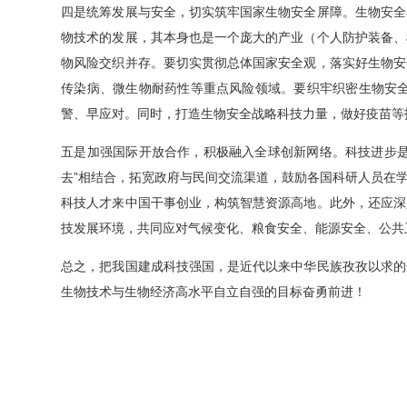
四是统筹发展与安全，切实筑牢国家生物安全屏障。生物安全
物技术的发展，其本身也是一个庞大的产业（个人防护装备、
所长信箱
信访邮箱
违法违纪
物风险交织并存。要切实贯彻总体国家安全观，落实好生物安
传染病、微生物耐药性等重点风险领域。要织牢织密生物安
警、早应对。同时，打造生物安全战略科技力量，做好疫苗等
五是加强国际开放合作，积极融入全球创新网络。科技进步是
去”相结合，拓宽政府与民间交流渠道，鼓励各国科研人员在
科技人才来中国干事创业，构筑智慧资源高地。此外，还应深
1996-2024 中国科学院微生物研究所 版权所有
技发展环境，共同应对气候变化、粮食安全、能源安全、公共
备案序号：京ICP备06066622号-1
京公网安备 11010502044263号
总之，把我国建成科技强国，是近代以来中华民族孜孜以求的梦
生物技术与生物经济高水平自立自强的目标奋勇前进！