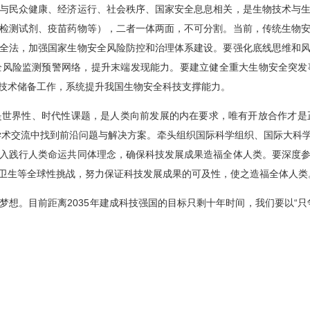
与民众健康、经济运行、社会秩序、国家安全息息相关，是生物技术与
检测试剂、疫苗药物等），二者一体两面，不可分割。当前，传统生物
举报
学习教育征求意见邮箱
官方微信
全法，加强国家生物安全风险防控和治理体系建设。要强化底线思维和
全风险监测预警网络，提升末端发现能力。要建立健全重大生物安全突发
技术储备工作，系统提升我国生物安全科技支撑能力。
联系我们
世界性、时代性课题，是人类向前发展的内在要求，唯有开放合作才是正
北京市朝阳区北辰西路1号院3号 100101
中国普通微生物
学术交流中找到前沿问题与解决方案。牵头组织国际科学组织、国际大科
86-10-64807462
菌种销售：86-10-
入践行人类命运共同体理念，确保科技发展成果造福全体人类。要深度
office@im.ac.cn
菌种保藏与鉴定：86
卫生等全球性挑战，努力保证科技发展成果的可及性，使之造福全体人类
想。目前距离2035年建成科技强国的目标只剩十年时间，我们要以“