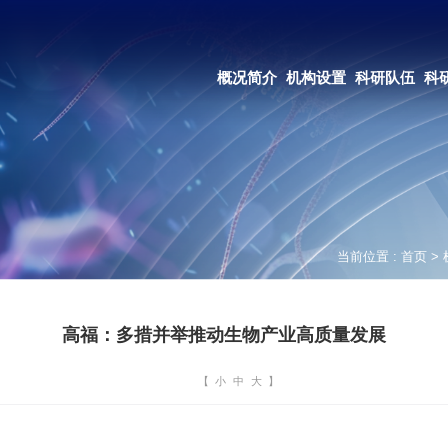
OA系统
邮箱登录
概况简介
机构设置
科研队伍
科研成果
教育培养
合作交流
当前位置 :
首页
>
高福：多措并举推动生物产业高质量发展
【
小
中
大
】