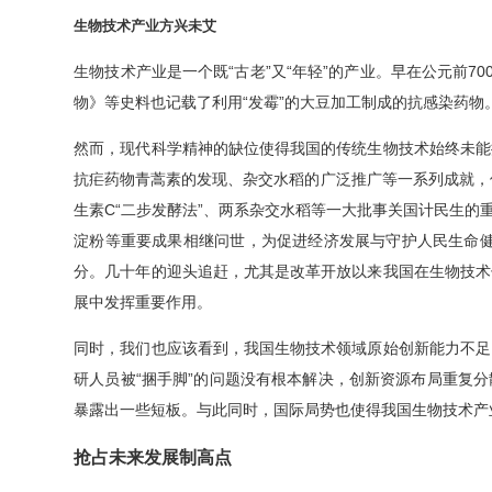
生物技术产业方兴未艾
生物技术产业是一个既“古老”又“年轻”的产业。早在公元前
物》等史料也记载了利用“发霉”的大豆加工制成的抗感染药
然而，现代科学精神的缺位使得我国的传统生物技术始终未能
抗疟药物青蒿素的发现、杂交水稻的广泛推广等一系列成就，
生素C“二步发酵法”、两系杂交水稻等一大批事关国计民生的
淀粉等重要成果相继问世，为促进经济发展与守护人民生命健
分。几十年的迎头追赶，尤其是改革开放以来我国在生物技术
展中发挥重要作用。
同时，我们也应该看到，我国生物技术领域原始创新能力不足
研人员被“捆手脚”的问题没有根本解决，创新资源布局重复分
暴露出一些短板。与此同时，国际局势也使得我国生物技术产
抢占未来发展制高点