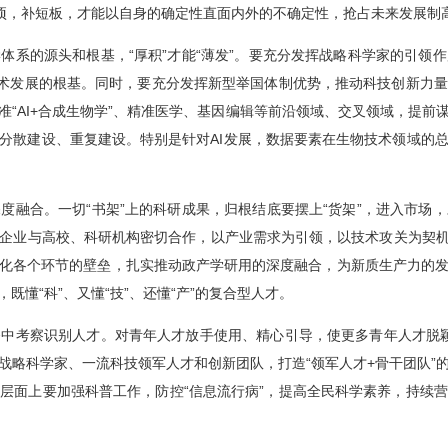
弱项，补短板，才能以自身的确定性直面内外的不确定性，抢占未来发展制
体系的源头和根基，“厚积”才能“薄发”。要充分发挥战略科学家的引领
技术发展的根基。同时，要充分发挥新型举国体制优势，推动科技创新力
“AI+合成生物学”、精准医学、基因编辑等前沿领域、交叉领域，提
分散建设、重复建设。特别是针对AI发展，数据要素在生物技术领域的
度融合。一切“书架”上的科研成果，归根结底要摆上“货架”，进入市场
企业与高校、科研机构密切合作，以产业需求为引领，以技术攻关为契机
化各个环节的壁垒，扎实推动政产学研用的深度融合，为新质生产力的
懂“科”、又懂“技”、还懂“产”的复合型人才。
中考察识别人才。对青年人才放手使用、精心引导，使更多青年人才脱颖而
战略科学家、一流科技领军人才和创新团队，打造“领军人才+骨干团队”
层面上要加强科普工作，防控“信息流行病”，提高全民科学素养，持续