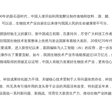
7000年的新石器时代，中国人便开始利用发酵法制作食物和饮料，酒、
物。可以说，生物技术产业自诞生以来便与我国人民的生命健康密不可分。
摆脱经验主义的窠臼。新中国成立初期，百废待兴，尽管广大科技工作
但我国生物技术发展整体上依然与发达国家有着较大差距。20世纪70年
重要成果。进入新世纪以来，基因编辑与人工智能（AI）的应用，进一
康作出了重要贡献。如今，我国生物技术产业市场规模超过18万亿元
领域取得的突破足以证明，中国人有能力发展好生物技术产业，更有信
、科技成果转化能力不强、关键核心技术受制于人等问题依然存在，科
散、尚无具有引领作用的龙头骨干企业的局面没有改变。特别是近年来，
业面临一系列新问题、新挑战。培育壮大新质生产力、推动生物产业跨越