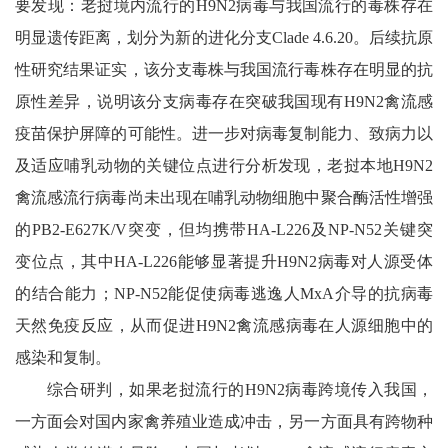
要发现：老挝境内流行的H9N2病毒与我国流行的毒株存在
明显遗传距离，划分为新的进化分支Clade 4.6.20。后续抗原
性研究结果证实，该分支毒株与我国流行毒株存在明显的抗
原性差异，说明该分支病毒存在突破我国现有H9N2禽流感
疫苗保护屏障的可能性。进一步对病毒复制能力、致病力以
及适应哺乳动物的关键位点进行分析发现，老挝本地H9N2
禽流感流行病毒尚未出现在哺乳动物细胞中聚合酶活性增强
的PB2-E627K/V突变，但均携带HA-L226及NP-N52关键突
变位点，其中HA-L226能够显著提升H9N2病毒对人源受体
的结合能力；NP-N52能促使病毒逃逸人MxA介导的抗病毒
天然免疫反应，从而促进H9N2禽流感病毒在人源细胞中的
感染和复制。
综合研判，如果老挝流行的H9N2病毒跨境传入我国，
一方面会对国内家禽养殖业造成冲击，另一方面具有跨物种