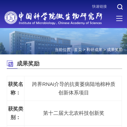
快速链接
当前位置 :
首页
>
科研成果
>
成果奖励
成果奖励
获奖名
跨界RNAi介导的抗黄萎病陆地棉种质
称：
创新体系项目
获奖类
第十二届大北农科技创新奖
别：