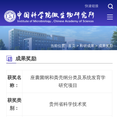
快速链接
当前位置 :
首页
>
科研成果
>
成果奖励
成果奖励
获奖名
座囊菌纲和粪壳纲分类及系统发育学
称：
研究项目
获奖类
贵州省科学技术奖
别：