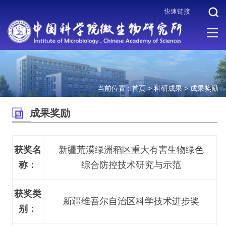
快速链接
当前位置 :
首页
>
科研成果
>
成果奖励
成果奖励
获奖名
新疆荒漠绿洲稻区重大有害生物绿色
称：
综合防控技术研究与示范
获奖类
新疆维吾尔自治区科学技术进步奖
别：