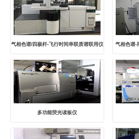
气相色谱/四极杆-飞行时间串联质谱联用仪
气相色谱-
多功能荧光读板仪