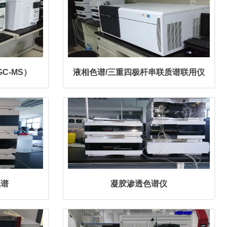
C-MS）
液相色谱/三重四极杆串联质谱联用仪
（Triple-quadrupole LC-MS/MS）
色谱
凝胶渗透色谱仪