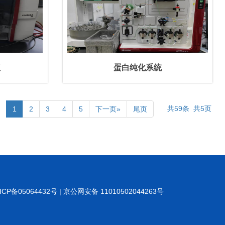
仪
蛋白纯化系统
共59条 共5页
1
2
3
4
5
下一页»
尾页
064432号 | 京公网安备 11010502044263号