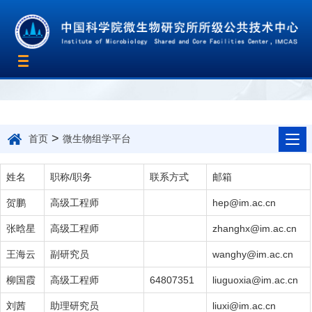
Toggle
navigation
>
首页
微生物组学平台
姓名
职称/职务
联系方式
邮箱
贺鹏
高级工程师
hep@im.ac.cn
张晗星
高级工程师
zhanghx@im.ac.cn
王海云
副研究员
wanghy@im.ac.cn
柳国霞
高级工程师
64807351
liuguoxia@im.ac.cn
刘茜
助理研究员
liuxi@im.ac.cn