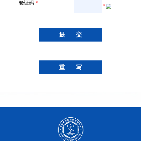
验证码
*
*
提 交
重 写