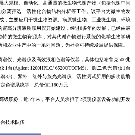
展大规模、自动化、高通量的微生物代谢产物（包括代谢中间
的分离筛选、活性化合物结构分析等工作。该平台为微生物发
成，主要应用于微生物资源、病原微生物、工业微生物、环境
购置高分辨液质联用仪开始建设，经过
8
多年的发展，已经由最
独特的微生物资源库，对其代谢产物进行
系统的化学生物学研
活和农业生产中的一系列问题，为社会可持续发展提供保障。
质谱仪、光谱仪及高效液相色谱等仪器，具体包括布鲁克
500
兆
仪
1
台
(Agilent 1200HPLC/ 6520QTOFMS)
、圆二色光谱仪
1
台
色谱
8
台、紫外、红外与旋光光谱仪、活性测试所用的多功能酶
鉴定色谱系统等，总价值
1160
万元
高级职称，近
5
年来，平台人员承担了
2
项院仪器设备功能开发
平台技术队伍