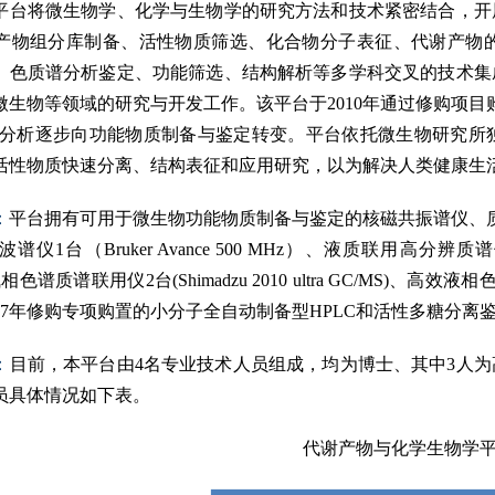
平台将微生物学、化学与生物学的研究方法和技术紧密结合，开
产物组分库制备、活性物质筛选、化合物分子表征、代谢产物
、色质谱分析鉴定、功能筛选、结构解析等多学科交叉的技术集
微生物等领域的研究与开发工作。该
平台于
2010
年通过修购项目
分析逐步向功能物质制备与鉴定转变。平台依托微生物研究所
活性物质快速分离、结构表征和应用研究，以为解决人类健康生
：
平台拥有可用于微生物功能物质制备与鉴定的核磁共振谱仪、
波谱仪
1
台（
Bruker Avance 500 MHz
）、液质联用高分辨质谱
气相色谱质谱联用仪
2
台
(Shimadzu 2010 ultra GC/MS)
、高效液相
7
年修购专项购置的小分子全自动制备型
HPLC
和活性多糖分离
：
目前，本平台由
4
名专业技术人员组成，均为博士、其中
3
人为
员具体情况如下表。
代谢产物与化学生物学