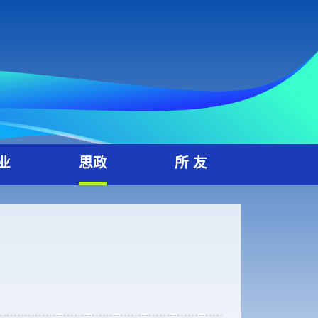
就 业
思政
所 友