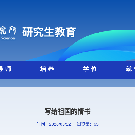
导 师
培 养
学 位
写给祖国的情书