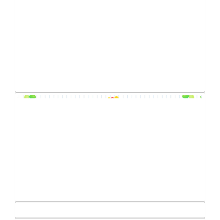
“科苑杯”篮球赛华北赛区八强