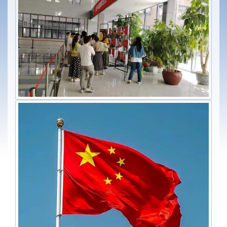
篮球比赛
忆苦思甜 青年奋进