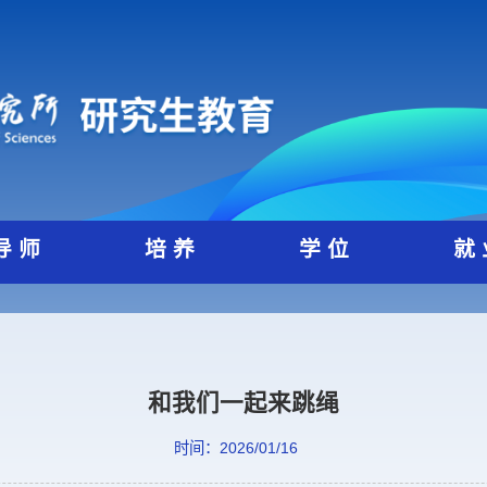
导 师
培 养
学 位
和我们一起来跳绳