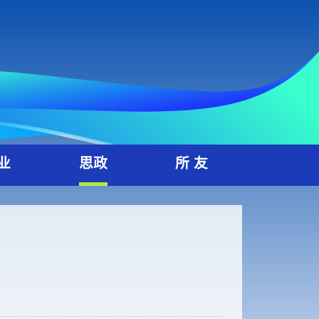
就 业
思政
所 友