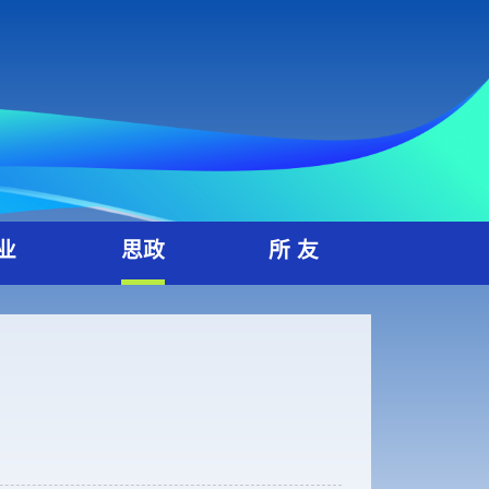
就 业
思政
所 友