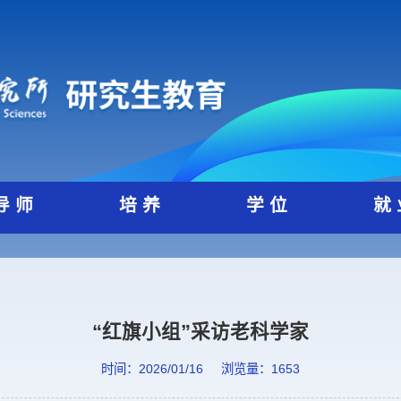
导 师
培 养
学 位
“红旗小组”采访老科学家