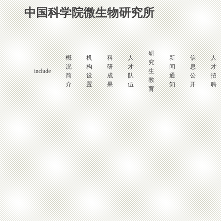
中国科学院微生物研究所
研
概
机
科
人
新
信
人
究
况
构
研
才
闻
息
才
include
生
简
设
成
队
通
公
招
教
介
置
果
伍
知
开
聘
育