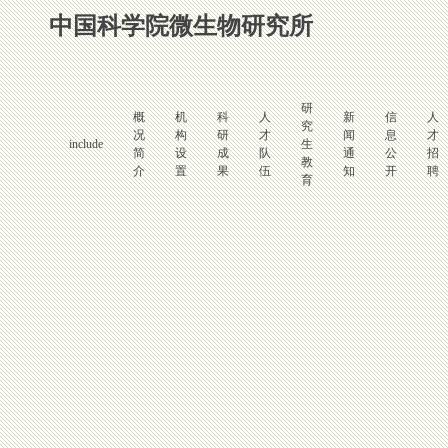
中国科学院微生物研究所
研
概
机
科
人
新
信
人
究
况
构
研
才
闻
息
才
include
生
简
设
成
队
通
公
招
教
介
置
果
伍
知
开
聘
育