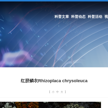
科普文章
科普动态
科普活动
视界讲堂
科学家精神
期刊
红脐鳞衣Rhizoplaca chrysoleuca
【
小
中
大
】