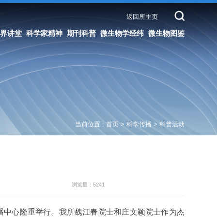
返回所主页
科普
微生物学经纬
微生物图鉴
当前位置 :
首页
>
科学传播
>
科普活动
浏览量：5241
传播中心隆重举行。我所魏江春院士和庄文颖院士作为杰