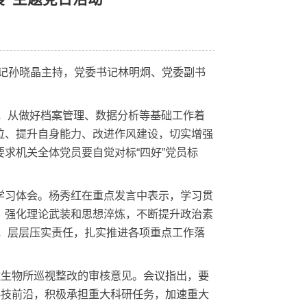
风、促发展”主题党日活动
会议由支部书记孙晓晶主持，党委书记林明炯、党委副书
自身工作经历，从做好档案管理、数据分析等基础工作着
员提高政治站位、提升自身能力、改进作风建设，切实增强
作为。会议要求机关全体党员要自觉对标“四好”党员标
强大动力。
发言，分享学习体会。杨秀红在重点发言中表示，学习贯
持续深入学习，强化理论武装和思想淬炼，不断提升政治素
，聚焦主责主业，层层压实责任，扎实推进各项重点工作落