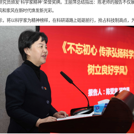
技术，努力抢占科技制高点，为把我国建设成为世界科技强国作出
尊重劳动者等人生观、价值观的教育和影响，体现了家庭、家风、
步、社会和谐的重要基点”和注重家风，“以千千万万家庭的好家风
陈受宜研究员颁发"科学家精神"荣誉奖牌。王丽萍总结指出：陈
优良学风和家风在新时代焕发新光彩。
纷纷表示，将以科学家为精神榜样，在科研道路上砥砺前行，抢占