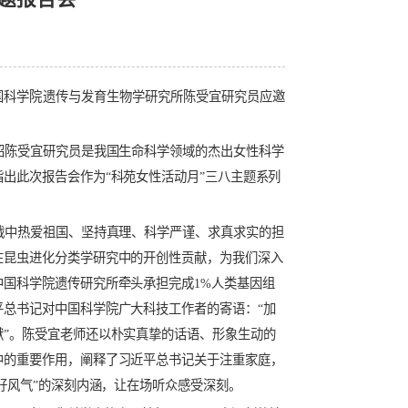
风学风”主题报告会
。85岁高龄的中国科学院遗传与发育生物学研究所陈受宜研究员应邀
报告会，她介绍陈受宜研究员是我国生命科学领域的杰出女性科学
界所敬仰。并指出此次报告会作为“科苑女性活动月”三八主题系列
美援朝反细菌战中热爱祖国、坚持真理、科学严谨、求真求实的担
战役；以及其在昆虫进化分类学研究中的开创性贡献，为我们深入
所所长期间，中国科学院遗传研究所牵头承担完成1%人类基因组
我们牢记习近平总书记对中国科学院广大科技工作者的寄语：“加