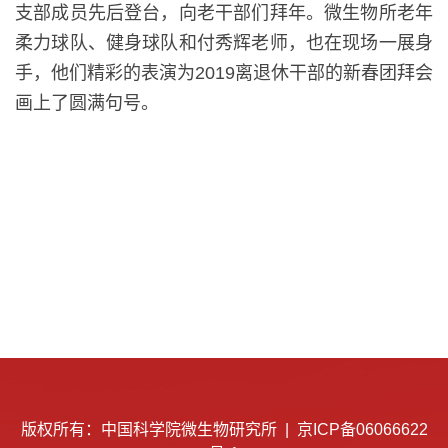
支部成员先后登台，向老干部们拜年。微生物所老年
柔力球队、健身球队和付秀辉老师，也在现场一展身
手，他们精彩的表演为
2019
离退休干部的新春
团拜会
画上了圆满句号。
版权所有：中国科学院微生物研究所 |
京ICP备06066622