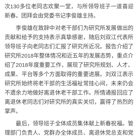
次
1
30
多
位老同志欢聚一堂，与所领导班子一道喜迎
新春。团拜会由党委书记李俊雄主持。
李俊雄在致辞中对老干部们为研究所发展做出的
贡献和给予的支持表示真挚感谢，随后刘双江代表所
领导班子向老同志们汇报了研究所近况。报告介绍了
研究所
2018
年整体情况和
近五年的
发展态势，重点介
绍了
2018
年度重要工作
，展现了研究所规划、人才、
成果、平台等多个方面取得的重要进展
。
刘双江表示
研究所始终将老干部的生活福祉常挂心间，未来仍会
不遗余力地做好离退休老干部工作。所情通报回应了
离退休老同志们
对研究所
的真实关切，赢得了热烈的
掌声。
最后，领导班子全体成员集体献上新春祝福。管
理部门负责人、党群办全体成员、离退休党总支和党