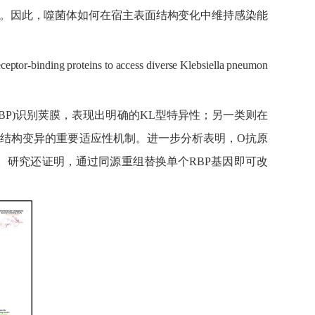
。因此，噬菌体如何在宿主表面结构变化中维持感染能
ceptor-binding proteins to access diverse Klebsiella pneumon
RBP)
识别荚膜，表现出明确的
KL
型特异性；另一类则在
面结构变异的重要适应性机制。进一步分析表明，
O
抗原
。研究还证明，通过同源重组替换单个
RBP
基因即可改