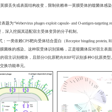
生荚膜丢失或表面结构改变，限制依赖单一荚膜受体的噬菌体感染
发表题为
“Webervirus phages exploit capsule- and O-antigen-targeting re
型，深入挖掘其适配宿主受体变异的分子机制。
式：一类依赖
CPS
靶向受体结合蛋白（
Receptor bingding protein, 
膜菌株的感染。这种双受体识别策略，正是噬菌体应对宿主表
立的宿主识别模块，且部分
O
抗原靶向
RBP
可识别多种
O
抗原类型
交换功能单元。