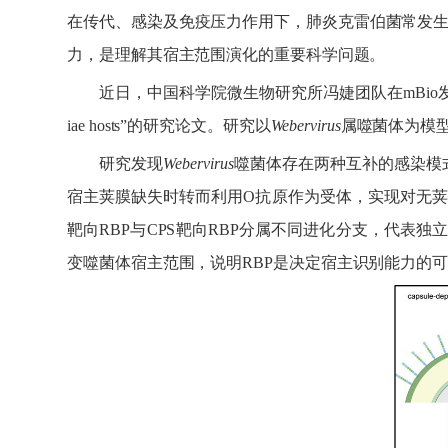
在传代、感染及免疫压力作用下，肺炎克雷伯菌常发
力，是理解其宿主范围演化的重要科学问题。
近日，中国科学院微生物研究所冯婕团队在
mBio
iae hosts”
的研究论文。研究以
Webervirus
属噬菌体为模
研究发现
Webervirus
噬菌体存在两种互补的感染模
宿主荚膜缺失时转而利用
O
抗原作为受体，实现对无荚
靶向
RBP
与
CPS
靶向
RBP
分属不同进化分支，代表独
变噬菌体宿主范围，说明
RBP
是决定宿主识别能力的可