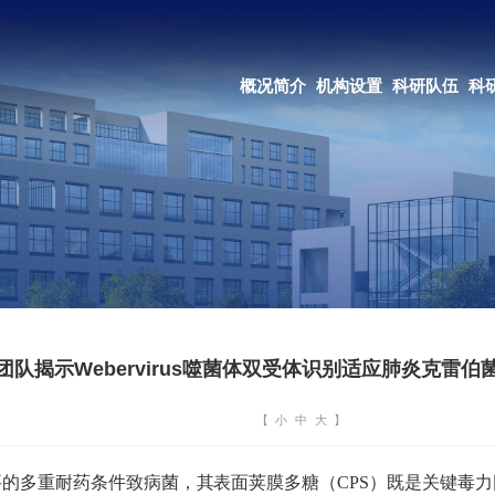
OA系统
邮箱登录
概况简介
机构设置
科研队伍
科研成果
教育培养
合作交流
队揭示Webervirus噬菌体双受体识别适应肺炎克雷
【
小
中
大
】
要的多重耐药条件致病菌，其表面荚膜多糖（
CPS
）既是关键毒力